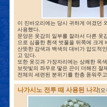
이 진바오리에는 당시 귀하게 여겼던 
사용했다.
문양은 옷감의 일부를 잘라서 다른 옷
으로 심플한 흰색 벗풀을 뒤쪽에 크게
산뜻한 감색과 백색의 대비가 압도적
고 있다.
또한 옷깃과 가장자리에는 상쾌한 옥
보랏빛의 좌우로 땋은 끈이 더해진 절
전체의 세련된 분위기를 한층 돋워주고
나가시노 전투 때 사용된 나각
[오