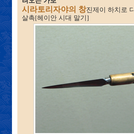
려오는 가보
시라토리자야의 창
진제이 하치로 
살촉[헤이안 시대 말기]