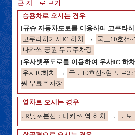
큰 지도로 보기
승용차로 오시는 경우
[규슈 자동차도로를 이용하여 고쿠라히가
고쿠라히가시IC 하차
→
국도10호선~
나카쓰 공원 무료주차장
[우사벳푸도로를 이용하여 우사IC 하차
우사IC하차
→
국도10호선~현 도로2
원 무료주차장
열차로 오시는 경우
JR닛포본선：나카쓰 역 하차
→
도보 