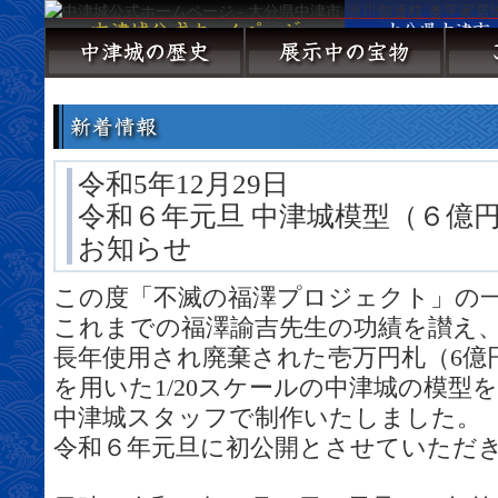
令和5年12月29日
令和６年元旦 中津城模型（６億
お知らせ
この度「不滅の福澤プロジェクト」の
これまでの福澤諭吉先生の功績を讃え
長年使用され廃棄された壱万円札（6億
を用いた1/20スケールの中津城の模型を
中津城スタッフで制作いたしました。
令和６年元旦に初公開とさせていただ