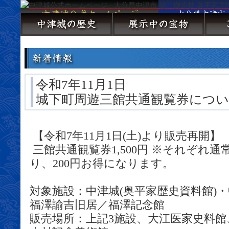
令和7年11月1日
城下町周遊三館共通観覧券につ
【令和7年11月1日(土)より販売再開】
三館共通観覧券1,500円 ※それぞれ
り、200円お得になります。
対象施設：中津城(奥平家歴史資料館)
福澤諭吉旧居／福澤記念館
販売場所：上記3施設、大江医家史料館