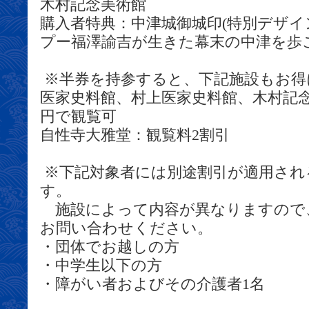
木村記念美術館
購入者特典：中津城御城印(特別デザイ
プー福澤諭吉が生きた幕末の中津を歩
※半券を持参すると、下記施設もお得
医家史料館、村上医家史料館、木村記念
円で観覧可
自性寺大雅堂：観覧料2割引
※下記対象者には別途割引が適用され
す。
施設によって内容が異なりますので
お問い合わせください。
・団体でお越しの方
・中学生以下の方
・障がい者およびその介護者1名